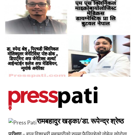
रामबहादुर खड्का/डा. रूपेन्द्र श्रेष्ठ
परीक्षण
– हाल विश्वभरी महामारीको रुपमा फैलिरहेको नोबेल कोरोना