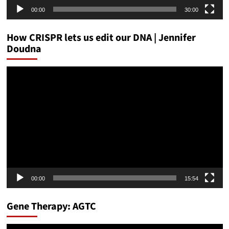
00:00
30:00
How CRISPR lets us edit our DNA | Jennifer
Doudna
Video
Player
00:00
15:54
Gene Therapy: AGTC