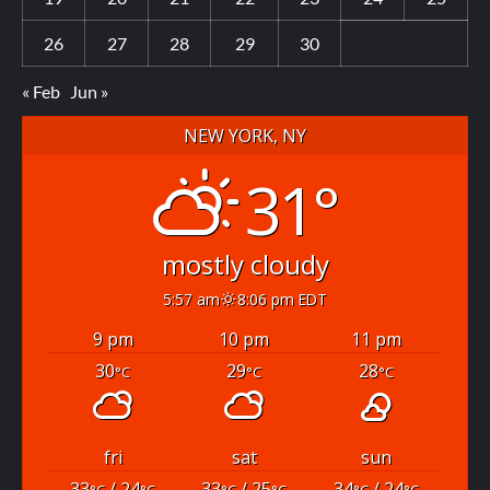
26
27
28
29
30
« Feb
Jun »
NEW YORK, NY
31°
mostly cloudy
5:57 am
8:06 pm EDT
9 pm
10 pm
11 pm
30
29
28
°C
°C
°C
fri
sat
sun
33
/ 24
33
/ 25
34
/ 24